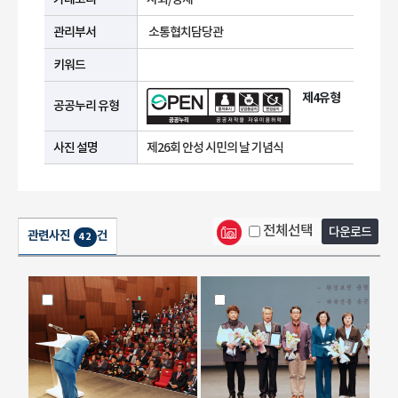
관리부서
소통협치담당관
키워드
제4유형
공공누리 유형
사진 설명
제26회 안성 시민의 날 기념식
전체선택
다운로드
관련사진
건
42