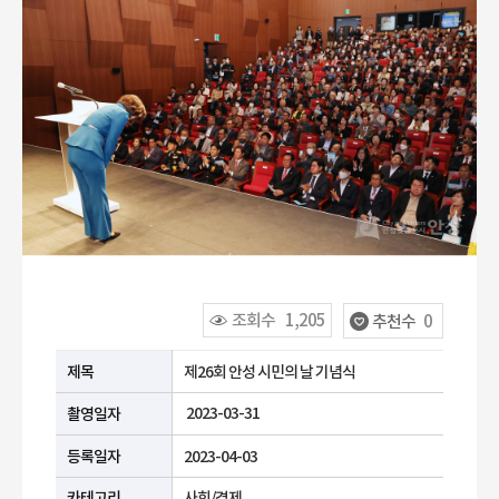
조회수
1,205
추천수
0
공공누리 유형안내
제목
제26회 안성 시민의 날 기념식
2023-03-31
촬영일자
등록일자
2023-04-03
카테고리
사회/경제