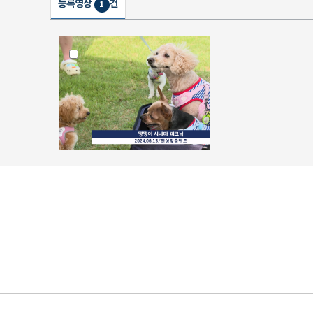
등록영상
건
1