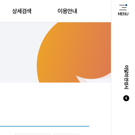
상세검색
이용안내
MENU
매년 8
이달의 안성시
20
20
20