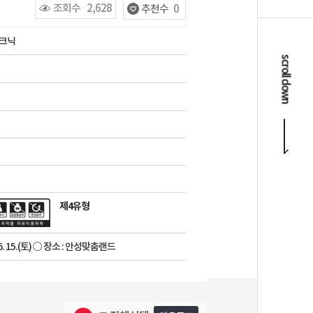
조회수
2,628
추천수
0
피크닉
scroll down
제4유형
06. 15.(토) ○ 장소 : 안성맞춤랜드