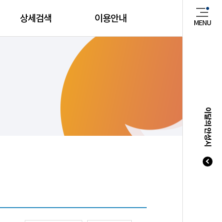
상세검색
이용안내
MENU
매년 8
이달의 안성시
20
20
20