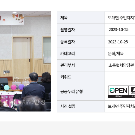
공공누리 유형안내
제목
보개면 주민자치
2023-10-25
촬영일자
등록일자
2023-10-25
카테고리
문화/체육
관리부서
소통협치담당관
키워드
공공누리 유형
사진 설명
보개면 주민자치