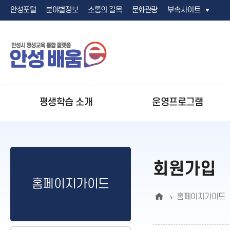
안성포털
분야별정보
소통의 길목
문화관광
부속사이트
메
평생학습 소개
운영프로그램
뉴
구
성
비전
일반현황
안성맞춤 아카데미
평생학습 기관현황
알림마당
연혁
온라인 프로
대학연계사
강사DB
알림신청
회원가입
교육개요
안성맞춤 아카데미
평생학습 기관현황
공지사항
평생학습 
한경국립
강사DB 
홈페이지가이드
홈페이지가이드
찾아오시는길
프로그램안내
찾아가는 아카데미
평생교육 기관신청
프로그램 안내
평생학습 
두원공과
강사DB 
내 주변 평생교육기관
한국폴리