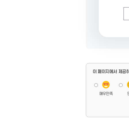
페
이 페이지에서 제공
이
지
만
매우만족
족
도