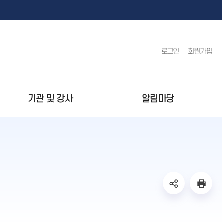
로그인
회원가입
기관 및 강사
알림마당
업
대관시설
이용방법
찾아가는 평생학습강좌
 공구 사용
수강신청 방법
평생학습강좌란?
sns
본
환불신청 방법
운영체계
공
문
유
인
운영방법