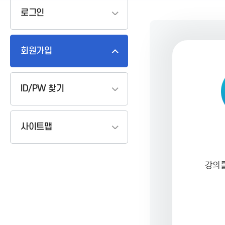
로그인
학력인정 문해교육 프로그램
평생학습프로
회원가입
사업개요
장애인 평
시화전 수상현황
ID/PW 찾기
사이트맵
강의