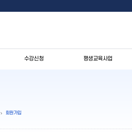
수강신청
평생교육사업
그램
업
시설현황
수강신청 이용안내
평생학습도시 특성화 지원사
온라인콘텐츠
대학교
소개
수강신청 운영 안내
1인가구를 위한 뚝딱뚝딱!
교육
회원가입
온라인강좌
대학교
현황
안성맞춤 재테크 교육
텍대학 반도체융합캠퍼스