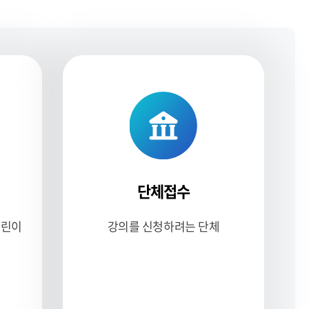
리
쇄
스
트
열
기
지원
단체접수
어린이
강의를 신청하려는 단체