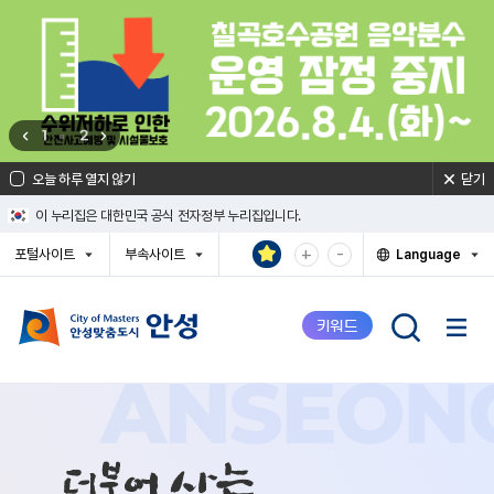
건
너
뛰
기
메
뉴
1
2
오늘 하루 열지 않기
닫기
이 누리집은 대한민국 공식 전자정부 누리집입니다.
확
축
+
-
포털사이트
부속사이트
Language
대
소
열
열
열
기
기
기
해
해
서
서
키워드
보
보
기
기