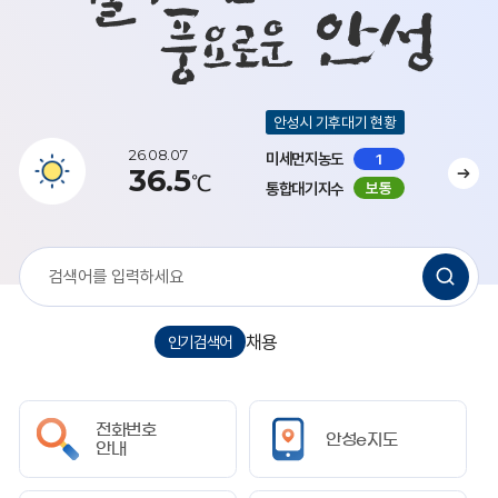
안성시 기후대기 현황
26.08.07
미세먼지농도
1
36.5
℃
통합대기지수
보통
정책공감토크
채용
채용공고
버스시간표
조직도
정책공감토크
채용
인기검색어
전화번호
안성e지도
안내