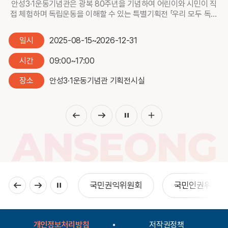
일까지 유현배 작가의 개인전 《5years》를 개최한다. 이번 전시는 작
가가 지난 5년간 축적해온 작업을 조망하는 자리로, 일상 속에서 반
복적으로 이어온 드로잉과 기록의 시간을 중심으로 구성된다. 작가는
일시
2026-08-01~2026-08-31
뉴욕 체류 시절, 지인의 소개로 맨해튼에 위치한 Art Students
League of New York에서 수학하며 다양한 미술적 경험과 표현 기
시간
10:00-20:00
법을 쌓았다. 이러한 경험은 이후 작가의 작업 세계를 형성하는 중요
한 기반이 되었다. 작가는 어느 순간부터 일상의 단편을 무심히 끄적
장소
안성천 작은미술관 결 갤러리
이기 시작했고, 이는 습관처럼 지속되며 자연스럽게 축적되었다. 이
번 전시는 이러한 축적의 과정이 어떻게 하나의 작업 세계로 확장되
었는지를 보여주면서, 작가 개인의 작업을 넘어, 시간과 장소, 그리고
관계가 교차하는 의미 있는 결과물을 선보인다. 작가의 작업은 일상
을 살아가는 ‘몸’과 ‘얼굴’에 대한 탐구를 중심으로 한다. 반복되는 삶
의 순간 속에서 인간 존재에 대한 근원적인 질문을 던지며, 이는 특정
개인의 서사를 넘어 ‘너와 나’ 모두의 삶으로 확장되길 바란다.
국민권익위원회
국민인권위원회
금융감독원
개인정보처리방침
저작권정책
누리집 도우미
뷰어내려받기