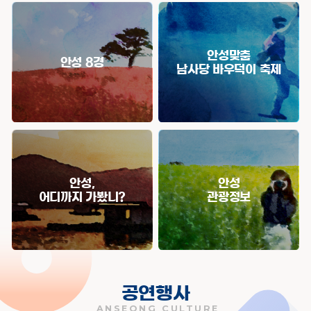
안
안
성
성
관
관
광
광
안성맞춤
정
정
안성 8경
남사당 바우덕이 축제
보
보
바
로
가
기
안성,
안성
어디까지 가봤니?
관광정보
공연행사
ANSEONG CULTURE