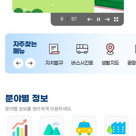
/
8
57
자주찾는
메뉴
사안내
민원안내
자치법규
버스시간표
생활지도
공장
소
분야별 정보
통
분야별 정보를 편리하게 이용하세요.
정
보