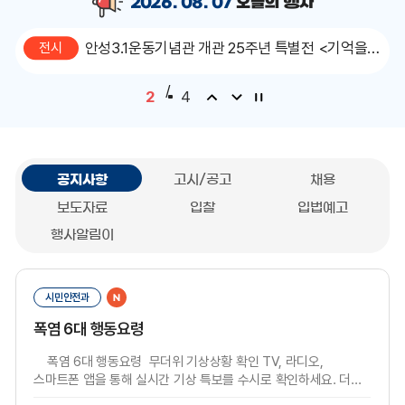
제1회 안성시 국제청소년주간축제 개최(드림웨이
2026. 08. 07
오늘의 행사
행사
늘
브 유스페스타)
의
안성3.1운동기념관 개관 25주년 특별전 <기억을
전시
행
찾는 사람들>
사
/
안성3·1운동기념관 광복 80주년 특별기획전 <우
전시
2
4
리 모두 독립운동가!>
안성천 작은미술관, 결 갤러리 「5years'」 개최
전시
최
공지사항
고시/공고
채용
근
게
보도자료
입찰
입법예고
시
행사알림이
물
정
공
보
지
서관과
새글
시민안전과
사
항
폭염 6대 행동요령
폭염 6대 행동요령 무더위 기상상황 확인 TV, 라디오,
스마트폰 앱을 통해 실시간 기상 특보를 수시로 확인하세요. 더운
시간대 야외활동 자제 낮 12시부터 오후 5시까지는 가급적 야외