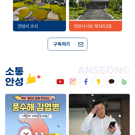
안성시 소식
안성시시보 제1452호
구독하기
소통
안성