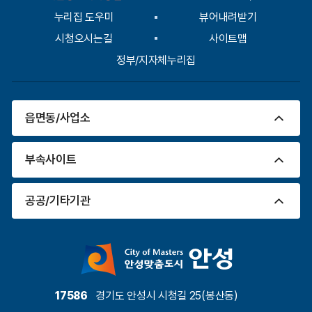
시청오시는길
사이트맵
정부/지자체누리집
읍면동/사업소
부속사이트
공공/기타기관
17586
경기도 안성시 시청길 25(봉산동)
안성시민원상담콜센터(대표전화)
031-678-2114 (평일
09:00~18:00, 근무시간 외 당직실 연결)