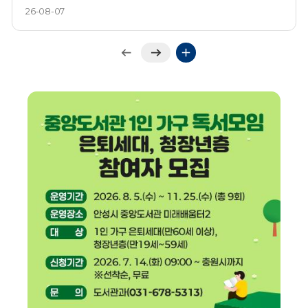
작업이나 활동을 피하세요. 야외활동 시 신체노출 최소화 밝은색의
26-08-07
가벼운 옷을 입고 모자나 양산을 사용하여 햇볕을 차단하세요.
무더위 시 시원한 장소 휴식 카페나 무더위 쉼터 등 냉방이 잘 되는
곳에서 층분히 휴식을 취하세요. 충분한 수분섭취 갈증을 느끼지
않아도 규칙적으로 물이나 스포츠 음료를 마셔주세요. 가족 또는
이웃의 안전 살피기 홀로 계신 어르신이나 아픈 이웃에게 연락하여
안부를 확인하세요.