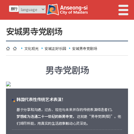
旅行
安城男寺党剧场
文化观光
安城正好乐园
安城男寺党剧场
男寺党剧场
韩国代表性传统艺术表演！
基于分享和沟通，过去、现在与未来并存的传统表演缔造者们，
梦想成为连通二十一世纪的新男寺党，
这就是“男寺党牌(帮)”。他
们竭尽所能，用真实的生活故事触动心灵深处。