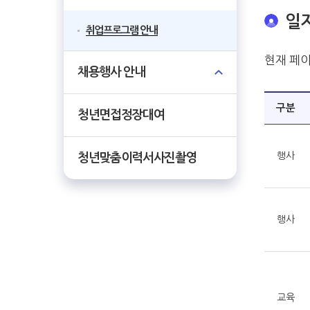
일
취업프로그램 안내
현재 페
채용행사 안내
구분
청년면접정장대여
행사
청년맞춤이력서사진촬영
행사
교육