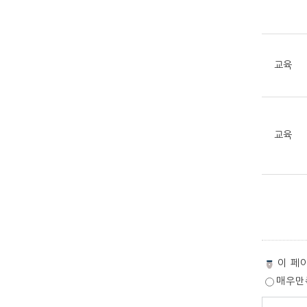
교육
교육
페
이 페
이
매우만
지
만
페
족