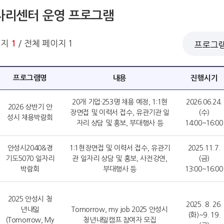
자리센터 운영 프로그램
이지
/ 전체 페이지 1
1
프로그램명
내용
진행시기
20개 기업·253명 채용 예정, 1:1현
2026.06.24.
2026 상반기 안
장면접 및 이력서 접수, 유관기관 일
(수)
성시 채용박람회
자리 상담 및 홍보, 부대행사 등
14:00~16:00
안성시2040&경
1:1현장면접 및 이력서 접수, 유관기
2025.11.7.
기도5070 일자리
관 일자리 상담 및 홍보, 사전강연,
(금)
박람회
부대행사 등
13:00~16:00
2025 안성시 청
2025. 8. 26.
년내일
Tomorrow, my job 2025 안성시
(화)~9. 19.
(Tomorrow, My
청년내일캠프 참여자 모집