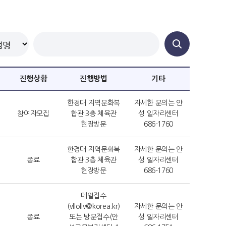
진행상황
진행방법
기타
한경대 지역문화복
자세한 문의는 안
참여자모집
합관 3층 체육관
성 일자리센터
현장방문
686-1760
한경대 지역문화복
자세한 문의는 안
종료
합관 3층 체육관
성 일자리센터
현장방문
686-1760
메일접수
(vllollv@korea.kr)
자세한 문의는 안
종료
또는 방문접수(안
성 일자리센터