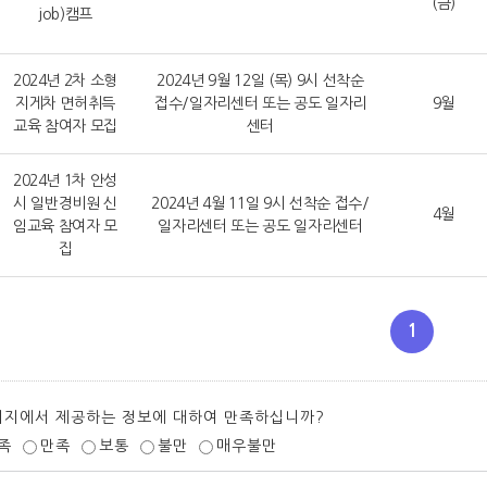
(금)
job)캠프
2024년 2차 소형
2024년 9월 12일 (목) 9시 선착순
지게차 면허취득
접수/일자리센터 또는 공도 일자리
9월
교육 참여자 모집
센터
2024년 1차 안성
시 일반경비원 신
2024년 4월 11일 9시 선착순 접수/
4월
임교육 참여자 모
일자리센터 또는 공도 일자리센터
집
1
이지에서 제공하는 정보에 대하여 만족하십니까?
족
만족
보통
불만
매우불만