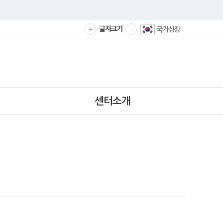
확
축
글자크기
국가상징
+
-
대
소
해
해
서
서
보
보
기
기
센터소개