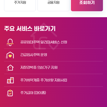
조회하기
주거지원
금융지원
주요 서비스
바로가기
공공임대주택
알리미서비스 신청
긴급임시주택
운영
저장강박증
의심가구 지원
주거취약계층
주거상향 지원사업
주거급여
(마이홈)