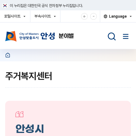
건
이 누리집은 대한민국 공식 전자정부 누리집입니다.
너
뛰
확
축
+
-
포털사이트
부속사이트
Language
기
대
소
열
열
열
메
기
기
기
해
해
뉴
서
서
보
보
기
기
주거복지센터
안성시