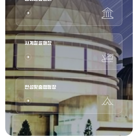
사계절썰매장
안성맞춤캠핑장