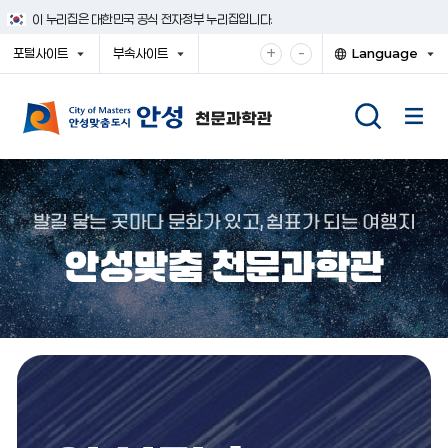
건
이 누리집은 대한민국 공식 전자정부 누리집입니다.
너
뛰
확
축
+
-
포털사이트
부속사이트
Language
기
대
소
열
열
열
메
기
기
기
해
해
뉴
서
서
보
보
기
기
발길 닿는 곳마다 문화가 있고, 쉼표가 되는 여행지
안성맞춤 천문과학관