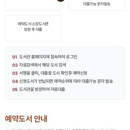
대출가능 문자발송
서
류,
공
통
예약도서 소장도서관
서
방문 후 대출
류
순
으
로
도서관 홈페이지에 접속하여 로그인
01
안
자료검색에서 해당 도서 검색
02
내
한
서명을 클릭, 대출중 도서 확인후 예약신청
03
표
신청도서가 반납되면 예약순위에 따라 대출가능 문자 발송
04
입
도서관을 방문하여 자료대출
05
니
다.
예약도서 안내