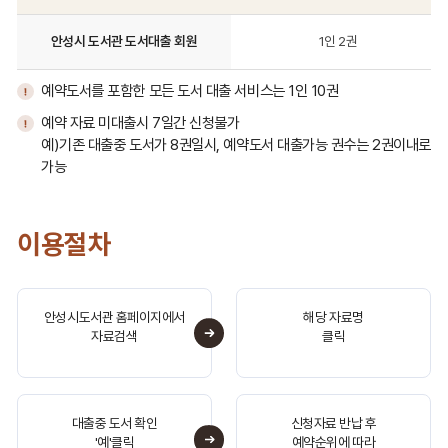
안
안성시 도서관 도서대출 회원
1인 2권
성
시
도
예약도서를 포함한 모든 도서 대출 서비스는 1인 10권
서
예약 자료 미대출시 7일간 신청불가
관
예)기존 대출중 도서가 8권일시, 예약도서 대출가능 권수는 2권이내로
회
가능
원
가
입
구
이용절차
비
서
류
에
안성시도서관 홈페이지에서
해당 자료명
자료검색
클릭
대
해
구
분,
구
대출중 도서 확인
신청자료 반납 후
'예'클릭
예약순위에 따라
비