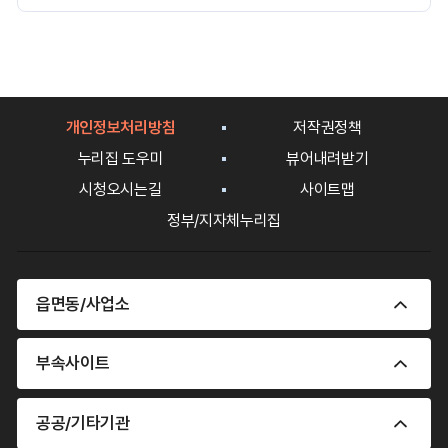
만
족
도
평
가
입
개인정보처리방침
저작권정책
력
누리집 도우미
뷰어내려받기
시청오시는길
사이트맵
정부/지자체누리집
읍면동/사업소
부속사이트
공공/기타기관