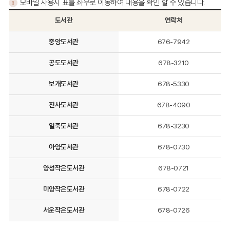
모바일 사용시 표를 좌우로 이동하여 내용을 확인 할 수 있습니다.
도서관
연락처
도
중앙도서관
676-7942
서
관
공도도서관
678-3210
별
예
보개도서관
678-5330
약
도
진사도서관
678-4090
서
안
일죽도서관
678-3230
내
에
아양도서관
678-0730
대
해
양성작은도서관
678-0721
도
서
미양작은도서관
678-0722
관,
연
서운작은도서관
678-0726
락
처,