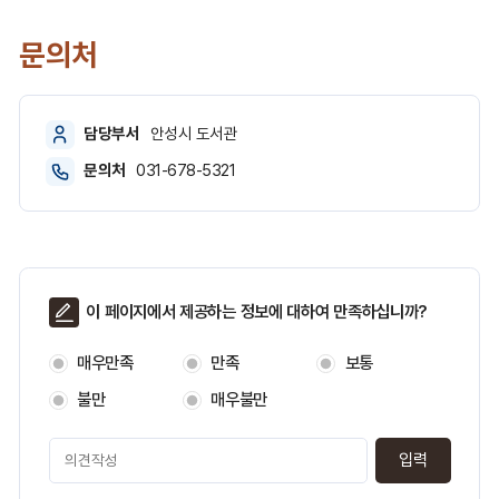
도
서
문의처
관,
연
락
담당부서
안성시 도서관
처
순
문의처
031-678-5321
으
로
안
내
한
표
페
이 페이지에서 제공하는 정보에 대하여 만족하십니까?
입
이
니
지
매우만족
만족
보통
만
다.
족
불만
매우불만
도
페
이
지