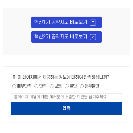
든
지
역
혁신1기 공약지도 바로보기
이
특
색
혁신2기 공약지도 바로보기
있
게,
모
든
지
역
페
이 페이지에서 제공하는 정보에 대하여 만족하십니까?
이
이
고
매우만족
만족
보통
불만
매우불만
지
르
만
페
게
족
이
성
도
지
만
장
족
합
도
니
평
가
다.