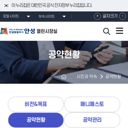
건너뛰기 메뉴
이 누리집은 대한민국 공식 전자정부 누리집입니다.
확
축
+
글자크기
-
포털사이트
부속사이트
대
소
해
해
서
서
보
보
기
기
공약현황
시민과 약속
공약현황
비전&목표
매니페스토
공약현황
공약관리