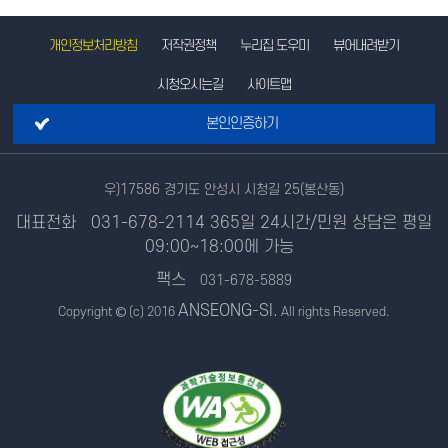
입
명
력
품
개인정보처리방침
저작권정책
누리집 도우미
뷰어내려받기
도
시
시청오시는길
사이트맵
안
성
본인인증하기
을
향
해,
우)17586 경기도 안성시 시청길 25(봉산동)
안
성
대표전화
031-678-2114
365일 24시간/민원 상담은 평일
의
09:00~18:00에 가능
곳
팩스
031-678-5889
곳
이
ANSEONG-SI.
Copyright © (c) 2016
All rights Reserved.
새
롭
게
달
라
집