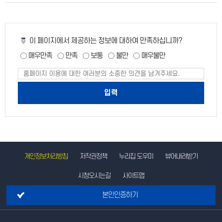
페
이 페이지에서 제공하는 정보에 대하여 만족하십니까?
이
매우만족
만족
보통
불만
매우불만
지
만
페
족
이
도
지
만
족
도
평
가
입
력
개인정보처리방침
저작권정책
누리집 도우미
뷰어내려받기
시청오시는길
사이트맵
본인인증하기