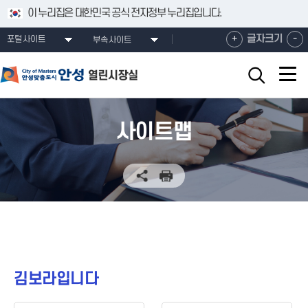
건너뛰기 메뉴
이 누리집은 대한민국 공식 전자정부 누리집입니다.
확
축
+
글자크기
-
포털사이트
부속사이트
대
소
해
해
서
서
보
보
기
기
사이트맵
김보라입니다