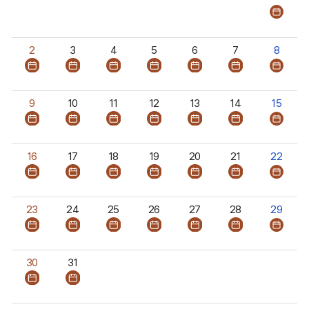
년
08
월
이
2
3
4
5
6
7
8
달
의
행
9
10
11
12
13
14
15
사
및
교
육
16
17
18
19
20
21
22
일
정
을
일,
23
24
25
26
27
28
29
월,
화,
수,
30
31
목,
금,
토