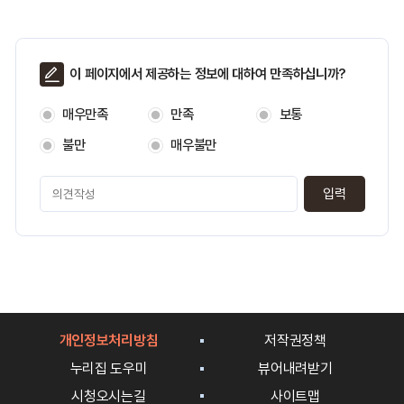
요
일
별
로
페
이 페이지에서 제공하는 정보에 대하여 만족하십니까?
안
이
내
지
하
매우만족
만족
보통
만
는
족
불만
매우불만
표
도
입
페
니
이
다.
지
만
족
도
평
가
입
개인정보처리방침
저작권정책
력
누리집 도우미
뷰어내려받기
시청오시는길
사이트맵