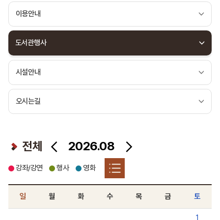
이용안내
도서관행사
시설안내
오시는길
2026.08
전체
강좌/강연
행사
영화
일
월
화
수
목
금
토
2026
1