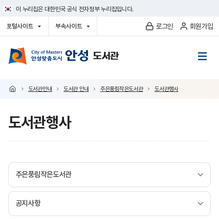
건
이 누리집은 대한민국 공식 전자정부 누리집입니다.
너
뛰
로그인
회원가입
포털사이트
부속사이트
기
열
열
메
기
기
뉴
도서관안내
도서관 안내
주은풍림작은도서관
도서관행사
도서관행사
주은풍림작은도서관
공지사항