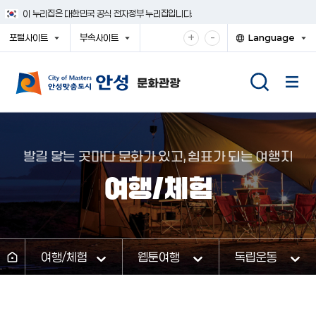
건
이 누리집은 대한민국 공식 전자정부 누리집입니다.
너
뛰
확
축
+
-
포털사이트
부속사이트
Language
기
대
소
열
열
열
메
기
기
기
해
해
뉴
서
서
보
보
기
기
발길 닿는 곳마다 문화가 있고, 쉼표가 되는 여행지
여행/체험
여행/체험
웹툰여행
독립운동