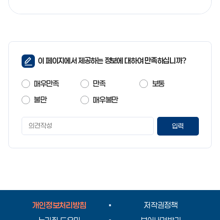
페
이 페이지에서 제공하는 정보에 대하여 만족하십니까?
이
지
매우만족
만족
보통
만
족
불만
매우불만
도
페
이
지
만
족
도
평
가
입
개인정보처리방침
저작권정책
력