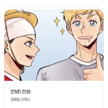
안녕! 안성
김예림, 이유나