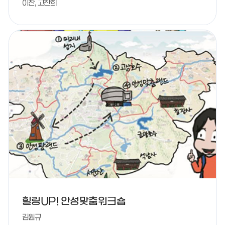
이찬, 고찬희
힐링UP! 안성맞춤워크숍
김원규