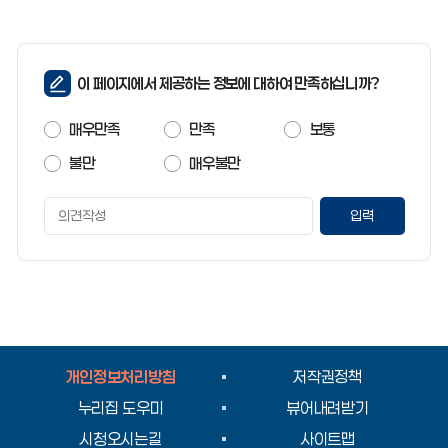
페
이 페이지에서 제공하는 정보에 대하여 만족하십니까?
이
지
매우만족
만족
보통
만
족
불만
매우불만
도
페
이
지
만
족
도
평
가
입
개인정보처리방침
저작권정책
력
누리집 도우미
뷰어내려받기
시청오시는길
사이트맵