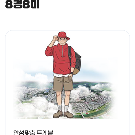
8경8미
안성맞춤 트레블