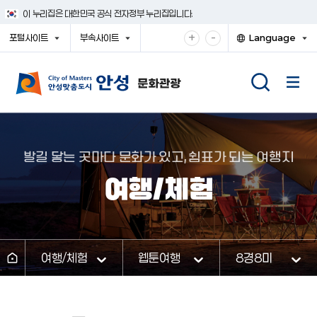
건
이 누리집은 대한민국 공식 전자정부 누리집입니다.
너
뛰
확
축
+
-
포털사이트
부속사이트
Language
기
대
소
열
열
열
메
기
기
기
해
해
뉴
서
서
보
보
기
기
발길 닿는 곳마다 문화가 있고, 쉼표가 되는 여행지
여행/체험
여행/체험
웹툰여행
8경8미