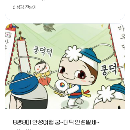
이상경, 전슬기
8경8미 안성여행 쿵~더덕 안성일세~