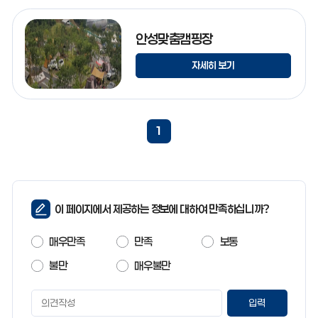
안성맞춤캠핑장
자세히 보기
1
페
이 페이지에서 제공하는 정보에 대하여 만족하십니까?
이
지
매우만족
만족
보통
만
족
불만
매우불만
도
페
이