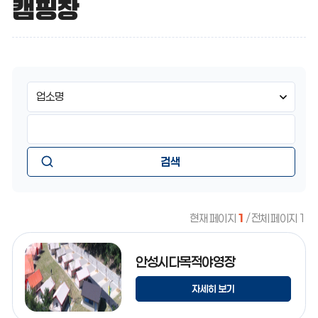
캠핑장
캠
캠
검
핑
핑
색
장
영
장
검
현
역
색
황
선
어
현
택
입
황
항
력
검
목
:
색
현재 페이지
1
/ 전체 페이지 1
안성시다목적야영장
자세히 보기