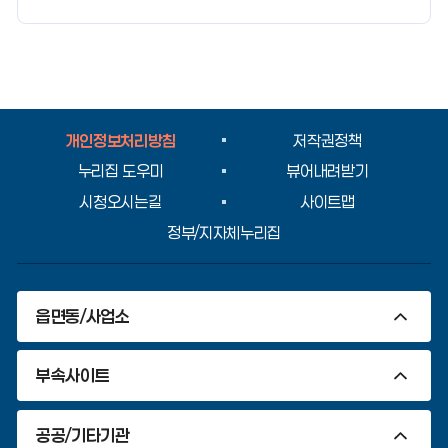
지
만
족
도
평
가
입
개인정보처리방침
저작권정책
력
누리집 도우미
뷰어내려받기
시청오시는길
사이트맵
정부/지자체누리집
읍면동/사업소
부속사이트
공공/기타기관