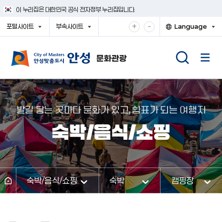
건
이 누리집은 대한민국 공식 전자정부 누리집입니다.
너
뛰
확
축
+
-
포털사이트
부속사이트
Language
기
대
소
열
열
열
메
기
기
기
해
해
뉴
서
서
보
보
기
기
발길 닿는 곳마다 문화가 있고, 쉼표가 되는 여행지
숙박/음식/쇼핑
숙박/음식/쇼핑
숙박
캠핑장