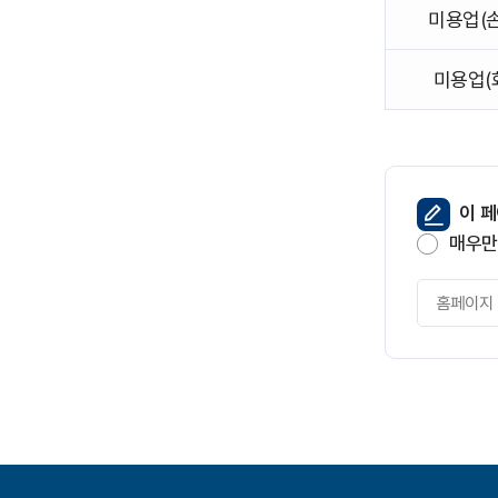
홈
미용업(손
페
이
지
미용업(
순
서
로
안
내
페
이 
한
이
표
매우만
지
입
만
니
페
족
다.
이
도
지
만
족
도
평
가
입