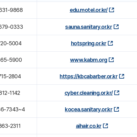
631-9868
edu.motel.or.kr/
679-0333
sauna.sanitary.or.kr
720-5004
hotspring.or.kr
465-5900
www.kabm.org
715-2804
https://kbcabarber.or.kr
812-1142
cyber.cleaning.or.kr/
86-7343~4
kocea.sanitary.or.kr
863-2311
aihair.co.kr