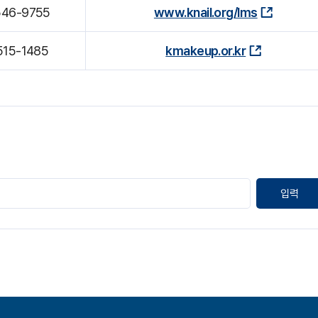
546-9755
www.knail.org/lms
515-1485
kmakeup.or.kr