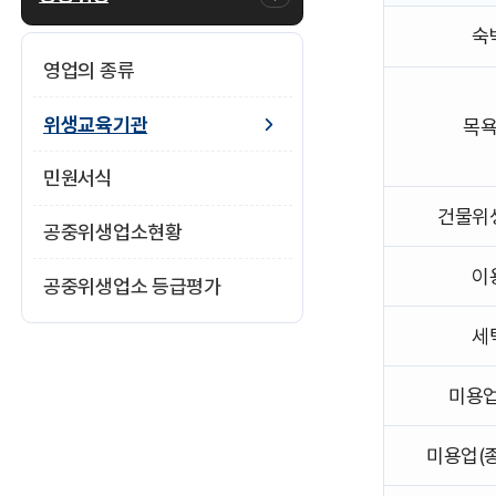
위
숙
생
교
영업의 종류
육
기
위생교육기관
목
관
을
민원서식
구
분,
건물위
업
공중위생업소현황
종,
위
이
공중위생업소 등급평가
생
교
세
육
기
관
미용업
명,
연
미용업(종
락
처,