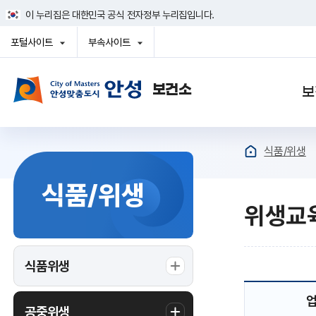
건
이 누리집은 대한민국 공식 전자정부 누리집입니다.
너
뛰
포털사이트
부속사이트
기
열
열
메
기
기
뉴
사이트맵
보
식품/위생
식품/위생
위생교
식품위생
공중위생