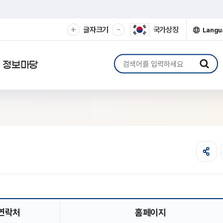
확
축
+
-
글자크기
국가상징
Langu
대
소
해
해
서
서
검
정보마당
보
보
색
기
기
어
입
력
연락처
홈페이지