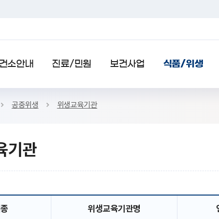
검색
건소안내
진료/민원
보건사업
식품/위생
공중위생
위생교육기관
육기관
SNS 공유하기 열기
본문인쇄
업종
위생교육기관명