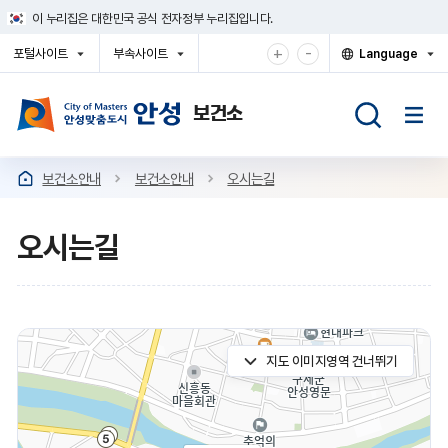
건
이 누리집은 대한민국 공식 전자정부 누리집입니다.
너
뛰
확
축
+
-
포털사이트
부속사이트
Language
기
대
소
열
열
열
메
기
기
기
해
해
뉴
서
서
보
보
기
기
보건소안내
보건소안내
오시는길
오시는길
지도 이미지영역 건너뛰기