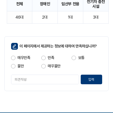
전기차 충전
전체
장애인
임산부 전용
시설
안
46대
2대
1대
3대
성
시
보
건
소
주
페
이 페이지에서 제공하는 정보에 대하여 만족하십니까?
차
이
가
지
능
매우만족
만족
보통
만
차
족
량
불만
매우불만
도
수
에
페
대
이
해
지
전
만
체,
족
장
도
애
평
인,
가