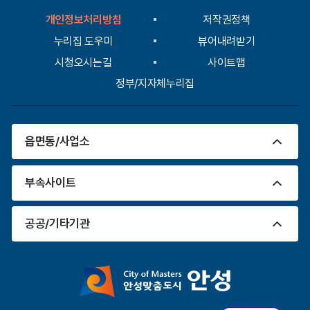
임
입
산
개인정보처리방침
저작권정책
력
부
누리집 도우미
뷰어내려받기
전
용,
시청오시는길
사이트맵
전
기
정부/지자체누리집
차
충
전
시
읍면동/사업소
설
별
로
부속사이트
안
내
한
공공/기타기관
표
입
니
다.