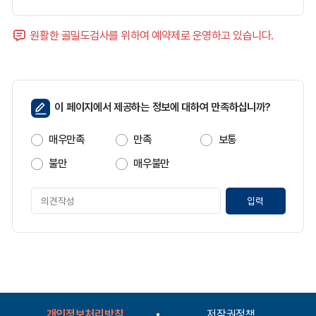
원활한 골밀도검사를 위하여 예약제로 운영하고 있습니다.
페
이 페이지에서 제공하는 정보에 대하여 만족하십니까?
이
지
매우만족
만족
보통
만
족
불만
매우불만
도
페
이
지
만
족
도
평
가
입
개인정보처리방침
저작권정책