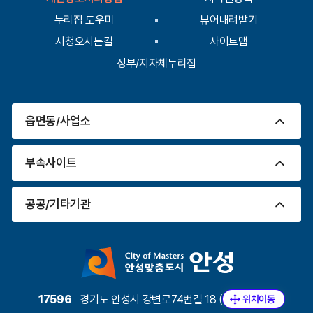
력
누리집 도우미
뷰어내려받기
시청오시는길
사이트맵
정부/지자체누리집
읍면동/사업소
부속사이트
공공/기타기관
17596
경기도 안성시 강변로74번길 18 (도기동)