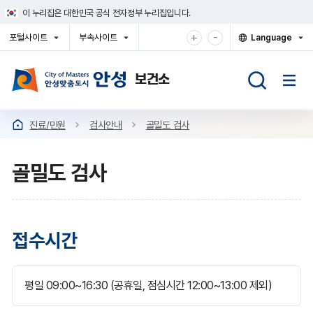
건
이 누리집은 대한민국 공식 전자정부 누리집입니다.
너
뛰
확
축
+
-
포털사이트
부속사이트
Language
기
대
소
열
열
열
메
기
기
기
해
해
뉴
서
서
보
보
기
기
진료/민원
검사안내
골밀도 검사
골밀도 검사
접수시간
평일 09:00~16:30 (공휴일, 점심시간 12:00~13:00 제외)