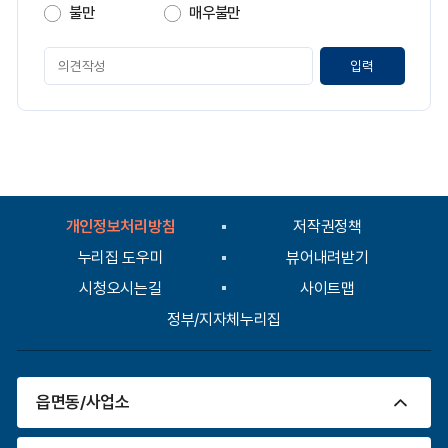
족
불만
매우불만
도
페
이
지
만
족
도
평
가
입
개인정보처리방침
저작권정책
력
누리집 도우미
뷰어내려받기
시청오시는길
사이트맵
정부/지자체누리집
읍면동/사업소