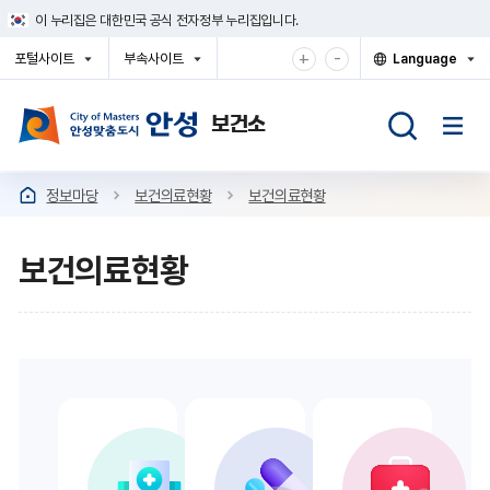
건
이 누리집은 대한민국 공식 전자정부 누리집입니다.
너
뛰
확
축
+
-
포털사이트
부속사이트
Language
기
대
소
열
열
열
메
기
기
기
해
해
뉴
서
서
보
보
기
기
정보마당
보건의료현황
보건의료현황
보건의료현황