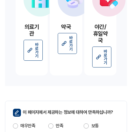
의료기
약국
야간/
관
휴일약
바
국
로
바
가
로
기
바
가
로
기
가
기
페
이 페이지에서 제공하는 정보에 대하여 만족하십니까?
이
지
매우만족
만족
보통
만