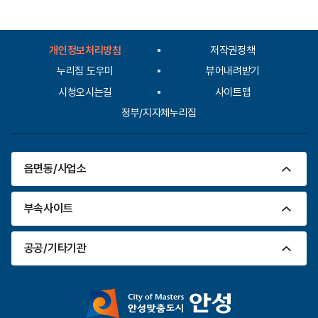
도
평
가
입
개인정보처리방침
저작권정책
력
누리집 도우미
뷰어내려받기
시청오시는길
사이트맵
정부/지자체누리집
읍면동/사업소
부속사이트
공공/기타기관