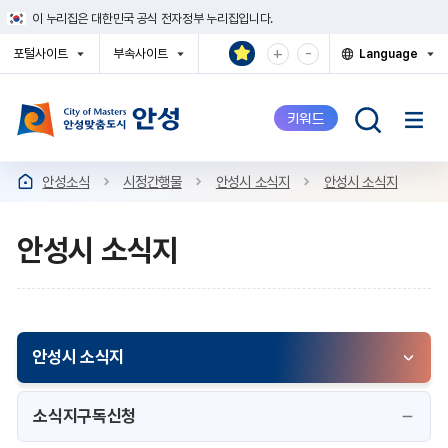
건
이 누리집은 대한민국 공식 전자정부 누리집입니다.
너
뛰
확
축
+
-
포털사이트
부속사이트
Language
기
대
소
열
열
열
메
기
기
기
해
해
뉴
서
서
키워드
보
보
기
기
안성소식
시정간행물
안성시 소식지
안성시 소식지
안성시 소식지
안성시 소식지
소식지구독신청