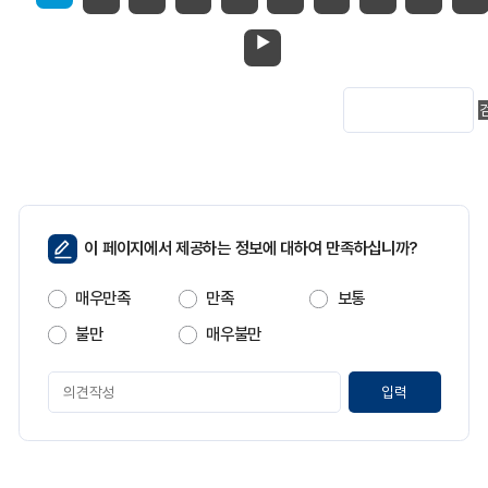
▶
페
이 페이지에서 제공하는 정보에 대하여 만족하십니까?
이
지
매우만족
만족
보통
만
족
불만
매우불만
도
페
이
지
만
족