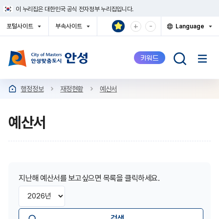
건
이 누리집은 대한민국 공식 전자정부 누리집입니다.
너
뛰
확
축
+
-
포털사이트
부속사이트
Language
기
대
소
열
열
열
메
기
기
기
해
해
뉴
서
서
키워드
보
보
기
기
행정정보
재정현황
예산서
예산서
지난해 예산서를 보고싶으면 목록을 클릭하세요.
년
검
도
색
별
유
예
형