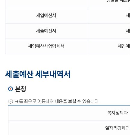
성질별 세출총괄
하
는
예
세입예산서
세입
산
총
세출예산서
세출
칙,
예
산
세입예산사업명세서
세입예산
규
모
파
일
세출예산 세부내역서
을
다
운
본청
받
을
수
표를 좌우로 이동하여 내용을 보실 수 있습니다.
있
2026
도
복지정책과
년
록
2
나
회
일자리경제과
타
추