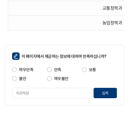
낸
경
표
본
교통정책과
입
청
니
세
다.
출
농업정책과
예
산
에
해
당
페
하
이 페이지에서 제공하는 정보에 대하여 만족하십니까?
이
는
지
세
매우만족
만족
보통
만
부
족
내
불만
매우불만
도
역
서
페
를
이
다
지
운
만
받
족
을
도
수
평
있
가