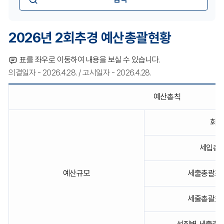
산
선
항
택
목
2026년 2회추경 예산총괄현황
표를 좌우로 이동하여 내용을 보실 수 있습니다.
의결일자 - 2026.4.28. / 고시일자 - 2026.4.28.
2026
예산총칙
년
2
회
회계
추
경
예
세입총괄
산
총
괄
예산규모
세출총괄표(
현
황
세출총괄표(
에
해
당