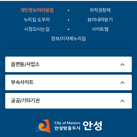
도
입
록
개인정보처리방침
저작권정책
력
나
누리집 도우미
뷰어내려받기
타
낸
시청오시는길
사이트맵
표
입
정부/지자체누리집
니
다.
읍면동/사업소
부속사이트
공공/기타기관