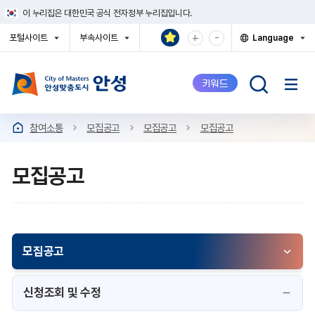
건
이 누리집은 대한민국 공식 전자정부 누리집입니다.
너
뛰
확
축
+
-
포털사이트
부속사이트
Language
기
대
소
열
열
열
메
기
기
기
해
해
뉴
서
서
키워드
보
보
기
기
참여소통
모집공고
모집공고
모집공고
모집공고
모집공고
신청조회 및 수정