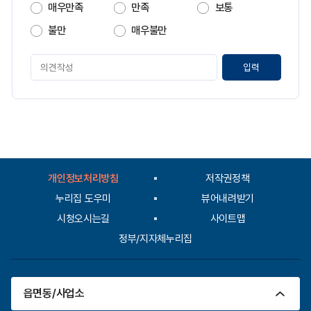
지
매우만족
만족
보통
만
족
불만
매우불만
도
페
이
지
만
족
도
평
가
입
개인정보처리방침
저작권정책
력
누리집 도우미
뷰어내려받기
시청오시는길
사이트맵
정부/지자체누리집
읍면동/사업소