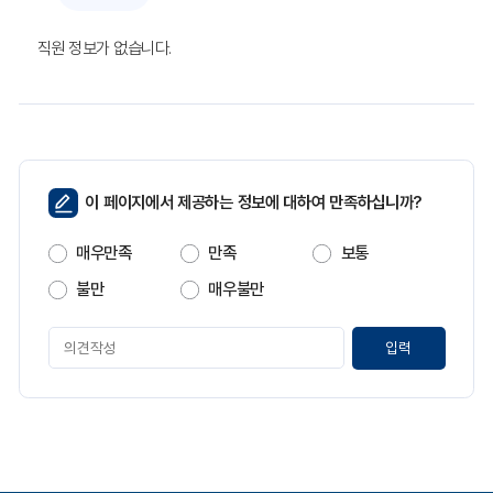
서,
담
당,
직원 정보가 없습니다.
직
위,
전
화
번
호,
업
페
이 페이지에서 제공하는 정보에 대하여 만족하십니까?
무
이
내
지
매우만족
만족
보통
용
만
순
족
불만
매우불만
서
도
대
페
로
이
안
지
내
만
하
는
족
표
도
입
평
니
가