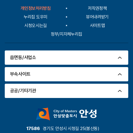
다.
입
개인정보처리방침
저작권정책
력
누리집 도우미
뷰어내려받기
시청오시는길
사이트맵
정부/지자체누리집
읍면동/사업소
부속사이트
공공/기타기관
17586
경기도 안성시 시청길 25(봉산동)