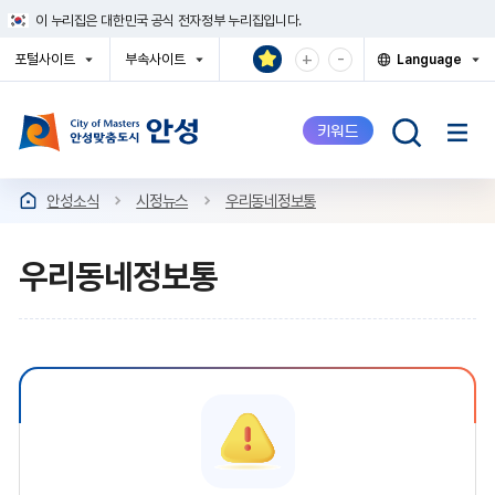
건
이 누리집은 대한민국 공식 전자정부 누리집입니다.
너
뛰
확
축
+
-
포털사이트
부속사이트
Language
기
대
소
열
열
열
메
기
기
기
해
해
뉴
서
서
키워드
보
보
기
기
안성소식
시정뉴스
우리동네정보통
우리동네정보통