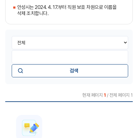
안성시는 2024. 4. 17.부터 직원 보호 차원으로 이름을
삭제 조치합니다.
게
검
시
색
판
유
검
검
형
색
색
선
어
택
현재 페이지
1
/ 전체 페이지 1
직
원
목
록
을
부