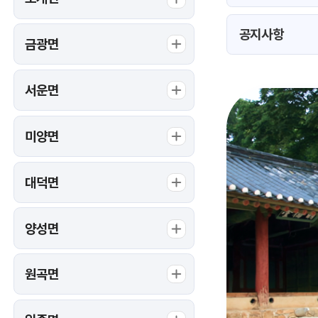
공지사항
금광면
서운면
미양면
대덕면
양성면
원곡면