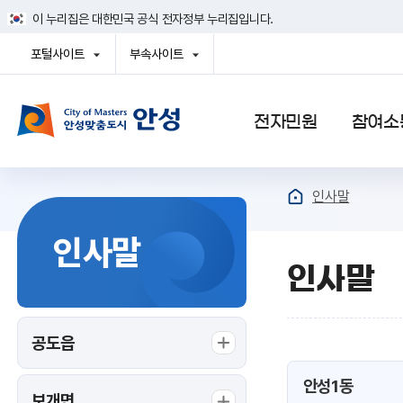
건
이 누리집은 대한민국 공식 전자정부 누리집입니다.
너
뛰
포털사이트
부속사이트
기
열
열
메
기
기
뉴
사이트맵
전자민원
참여소
인사말
인사말
인사말
공도읍
안성1동
보개면