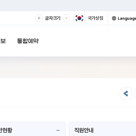
확
축
+
-
글자크기
국가상징
Languag
대
소
열
기
해
해
서
서
보
보
정보
통합예약
기
기
반현황
직원안내