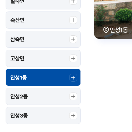
일죽면
죽산면
안성1동
삼죽면
고삼면
안성1동
안성2동
안성3동