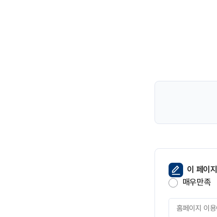
페
이 페이
이
매우만족
지
만
페
족
이