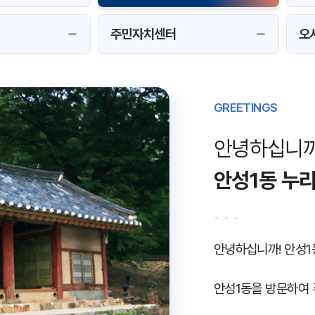
선택됨
주민자치센터
오
GREETINGS
안녕하십니까
안성1동 누
안녕하십니까! 안성1
안성1동을 방문하여 