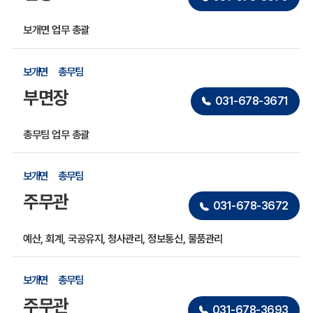
을
부
보개면 업무 총괄
서,
담
당,
보개면
총무팀
직
위,
부면장
031-678-3671
전
화
번
총무팀 업무 총괄
호,
업
무
보개면
총무팀
내
용
주무관
031-678-3672
순
서
대
예산, 회계, 국공유지, 청사관리, 정보통신, 물품관리
로
안
내
보개면
총무팀
하
는
주무관
031-678-3693