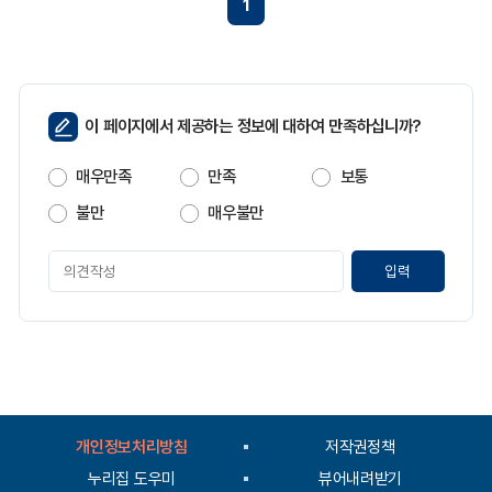
1
페
이 페이지에서 제공하는 정보에 대하여 만족하십니까?
이
지
매우만족
만족
보통
만
족
불만
매우불만
도
페
이
지
만
족
도
평
가
입
개인정보처리방침
저작권정책
력
누리집 도우미
뷰어내려받기