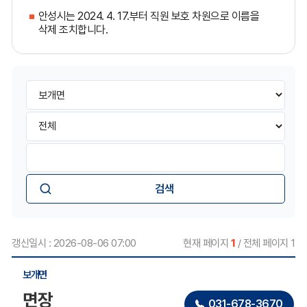
안성시는 2024. 4. 17.부터 직원 보호 차원으로 이름을
삭제 조치합니다.
게
부
시
서
판
선
검
검
택
색
색
유
검
형
색
선
어
택
갱신일시 : 2026-08-06 07:00
현재 페이지
1
/ 전체 페이지 1
직
보개면
원
목
면장
록
031-678-3670