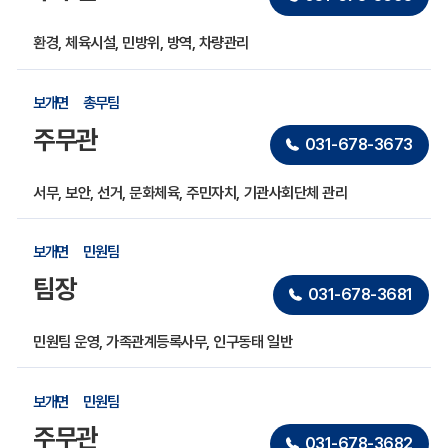
표
입
니
환경, 체육시설, 민방위, 방역, 차량관리
다.
보개면
총무팀
주무관
031-678-3673
서무, 보안, 선거, 문화체육, 주민자치, 기관사회단체 관리
보개면
민원팀
팀장
031-678-3681
민원팀 운영, 가족관계등록사무, 인구동태 일반
보개면
민원팀
주무관
031-678-3682