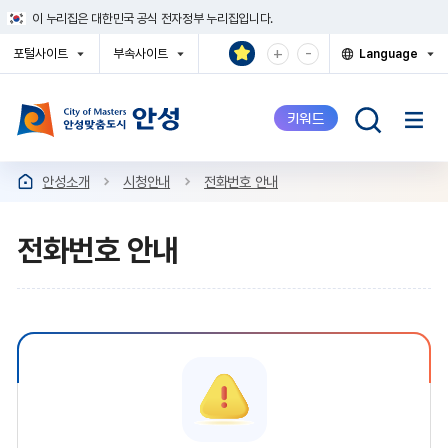
건
이 누리집은 대한민국 공식 전자정부 누리집입니다.
너
뛰
확
축
+
-
포털사이트
부속사이트
Language
기
대
소
열
열
열
메
기
기
기
해
해
뉴
서
서
키워드
보
보
기
기
안성소개
시청안내
전화번호 안내
전화번호 안내