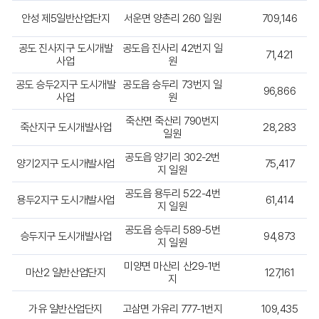
위
치
안성 제5일반산업단지
서운면 양촌리 260 일원
709,146
,
면
공도 진사지구 도시개발
공도읍 진사리 42번지 일
적
71,421
사업
원
(㎡)
,
공도 승두2지구 도시개발
공도읍 승두리 73번지 일
96,866
사
사업
원
업
죽산면 죽산리 790번지
기
죽산지구 도시개발사업
28,283
일원
간
,
공도읍 양기리 302-2번
담
양기2지구 도시개발사업
75,417
지 일원
당
부
공도읍 용두리 522-4번
용두2지구 도시개발사업
61,414
서
지 일원
,
위
공도읍 승두리 589-5번
승두지구 도시개발사업
94,873
지 일원
치
보
미양면 마산리 산29-1번
기
마산2 일반산업단지
127,161
지
항
목
가유 일반산업단지
고삼면 가유리 777-1번지
109,435
별