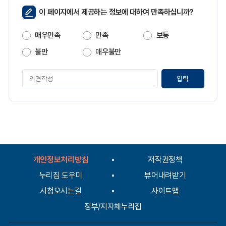
페
이 페이지에서 제공하는 정보에 대하여 만족하십니까?
이
지
매우만족
만족
보통
만
족
불만
매우불만
도
페
이
지
만
족
도
평
가
입
개인정보처리방침
저작권정책
력
누리집 도우미
뷰어내려받기
시청오시는길
사이트맵
정부/지자체누리집