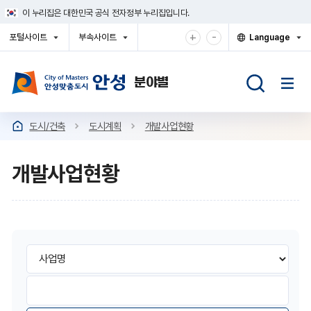
건
이 누리집은 대한민국 공식 전자정부 누리집입니다.
너
뛰
확
축
+
-
포털사이트
부속사이트
Language
기
대
소
열
열
열
메
기
기
기
해
해
뉴
서
서
보
보
기
기
도시/건축
도시계획
개발사업현황
개발사업현황
개
개
검
발
발
색
사
영
사
검
업
역
색
현
선
업
어