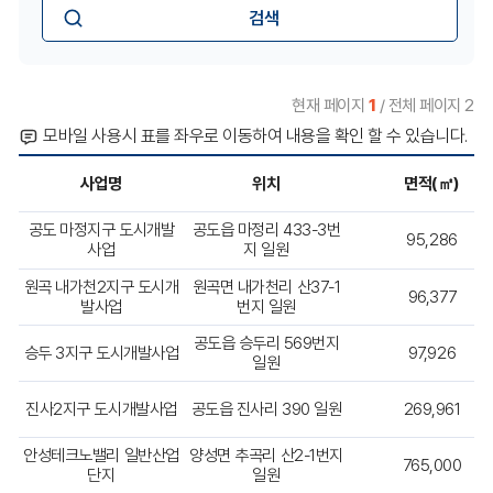
황
택
입
현
현
항
력
황
목
황
:
검
색
현재 페이지
1
/ 전체 페이지 2
모바일 사용시 표를 좌우로 이동하여 내용을 확인 할 수 있습니다.
사업명
위치
면적(㎡)
개
공도 마정지구 도시개발
공도읍 마정리 433-3번
95,286
발
사업
지 일원
사
업
원곡 내가천2지구 도시개
원곡면 내가천리 산37-1
96,377
현
발사업
번지 일원
황
공도읍 승두리 569번지
목
승두 3지구 도시개발사업
97,926
일원
록
을
사
진사2지구 도시개발사업
공도읍 진사리 390 일원
269,961
업
명
안성테크노밸리 일반산업
양성면 추곡리 산2-1번지
765,000
,
단지
일원