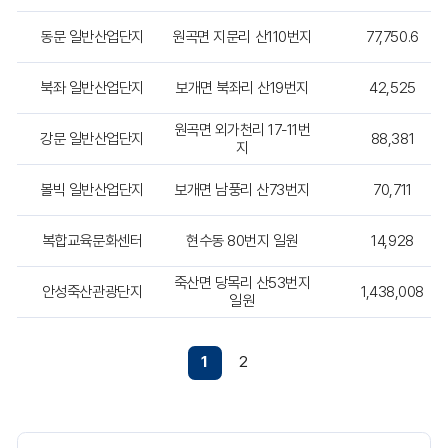
상
세
동문 일반산업단지
원곡면 지문리 산110번지
77,750.6
히
안
내
북좌 일반산업단지
보개면 북좌리 산19번지
42,525
하
는
원곡면 외가천리 17-11번
강문 일반산업단지
88,381
표
지
입
니
볼빅 일반산업단지
보개면 남풍리 산73번지
70,711
다.
복합교육문화센터
현수동 80번지 일원
14,928
죽산면 당목리 산53번지
안성죽산관광단지
1,438,008
일원
1
2