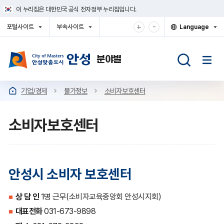
건
이 누리집은 대한민국 공식 전자정부 누리집입니다.
너
뛰
확
축
+
-
포털사이트
부속사이트
Language
기
대
소
열
열
열
메
기
기
기
해
해
뉴
서
서
보
보
기
기
기업/경제
물가정보
소비자보호센터
소비자보호센터
안성시 소비자 보호센터
상 담 인
1명 근무(소비자교육중앙회 안성시지회)
대표전화
031-673-9898