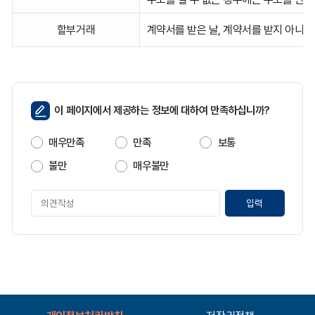
해
약
요
할부거래
계약서를 받은 날, 계약서를 받지 아니한
건,
해
약
방
법
페
으
이 페이지에서 제공하는 정보에 대하여 만족하십니까?
이
로
지
보
매우만족
만족
보통
만
여
주
족
불만
매우불만
는
도
표
페
입
이
니
지
다.
만
족
도
평
가
입