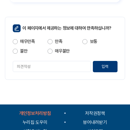
페
이 페이지에서 제공하는 정보에 대하여 만족하십니까?
이
지
매우만족
만족
보통
만
족
불만
매우불만
도
페
이
지
만
족
도
평
가
입
개인정보처리방침
저작권정책
력
누리집 도우미
뷰어내려받기