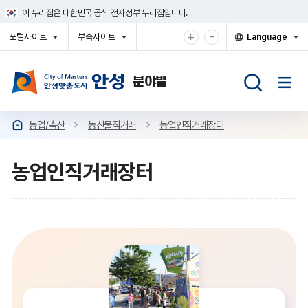
건
이 누리집은 대한민국 공식 전자정부 누리집입니다.
너
뛰
확
축
+
-
포털사이트
부속사이트
Language
기
대
소
열
열
열
메
기
기
기
해
해
뉴
서
서
보
보
기
기
농업/축산
농산물직거래
농업인직거래장터
농업인직거래장터