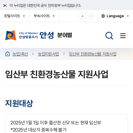
건
이 누리집은 대한민국 공식 전자정부 누리집입니다.
너
뛰
확
축
+
-
포털사이트
부속사이트
Language
기
대
소
열
열
열
메
기
기
기
해
해
뉴
서
서
보
보
기
기
농업/축산
농업지원사업
임산부 친환경농산물 지원사업
임산부 친환경농산물 지원사업
지원대상
2025년 1월 1일 이후 출산한 산모 또는 현재 임신부
*2025년 대상자 중복수혜 불가