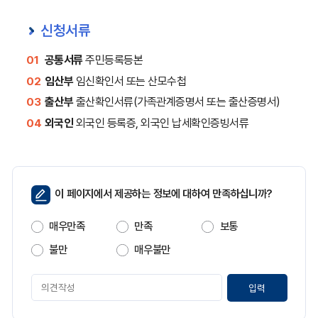
신청서류
공통서류
주민등록등본
01
임산부
임신확인서 또는 산모수첩
02
출산부
출산확인서류(가족관계증명서 또는 출산증명서)
03
외국인
외국인 등록증, 외국인 납세확인증빙서류
04
페
이 페이지에서 제공하는 정보에 대하여 만족하십니까?
이
지
매우만족
만족
보통
만
족
불만
매우불만
도
페
이
지