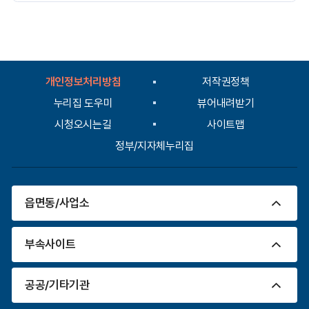
만
족
도
평
가
입
개인정보처리방침
저작권정책
력
누리집 도우미
뷰어내려받기
시청오시는길
사이트맵
정부/지자체누리집
읍면동/사업소
부속사이트
공공/기타기관