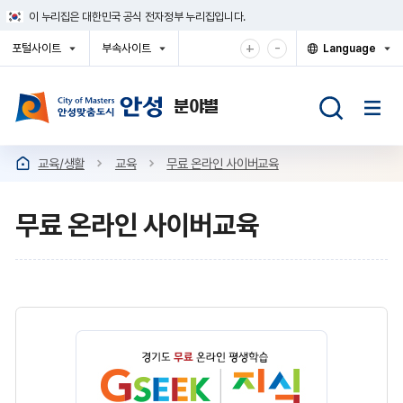
건
이 누리집은 대한민국 공식 전자정부 누리집입니다.
너
뛰
확
축
+
-
포털사이트
부속사이트
Language
기
대
소
열
열
열
메
기
기
기
해
해
뉴
서
서
보
보
기
기
교육/생활
교육
무료 온라인 사이버교육
무료 온라인 사이버교육