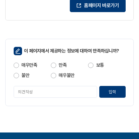
홈페이지 바로가기
페
이 페이지에서 제공하는 정보에 대하여 만족하십니까?
이
지
매우만족
만족
보통
만
족
불만
매우불만
도
페
이
지
만
족
도
평
가
입