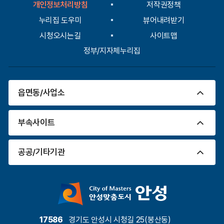
개인정보처리방침
저작권정책
력
누리집 도우미
뷰어내려받기
시청오시는길
사이트맵
정부/지자체누리집
읍면동/사업소
부속사이트
공공/기타기관
17586
경기도 안성시 시청길 25(봉산동)