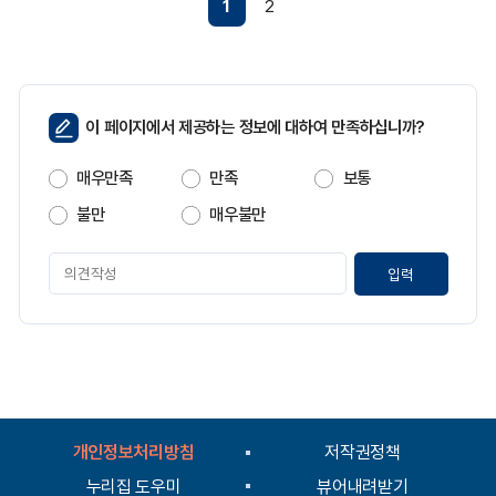
1
2
페
이 페이지에서 제공하는 정보에 대하여 만족하십니까?
이
지
매우만족
만족
보통
만
족
불만
매우불만
도
페
이
지
만
족
도
평
가
입
개인정보처리방침
저작권정책
력
누리집 도우미
뷰어내려받기