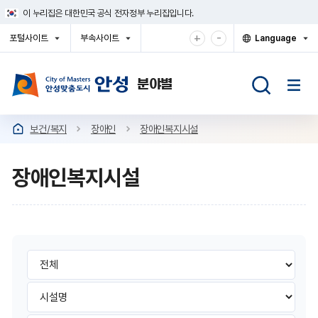
건
이 누리집은 대한민국 공식 전자정부 누리집입니다.
너
뛰
확
축
+
-
포털사이트
부속사이트
Language
기
대
소
열
열
열
메
기
기
기
해
해
뉴
서
서
보
보
기
기
보건/복지
장애인
장애인복지시설
장애인복지시설
장
장
애
애
인
인
검
복
색
지
복
구