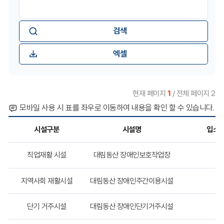
검
시
분
지
색
설
어
현
시
입
황
력
검
설
:
색
엑셀
현재 페이지
1
/ 전체 페이지 2
모바일 사용 시 표를 좌우로 이동하여 내용을 확인 할 수 있습니다.
시설구분
시설명
입소
장
직업재활 시설
대림동산 장애인보호작업장
장
애
인
복
지역사회 재활시설
대림동산 장애인주간이용시설
장
지
시
설
단기 거주시설
대림동산 장애인단기거주시설
장
목
록