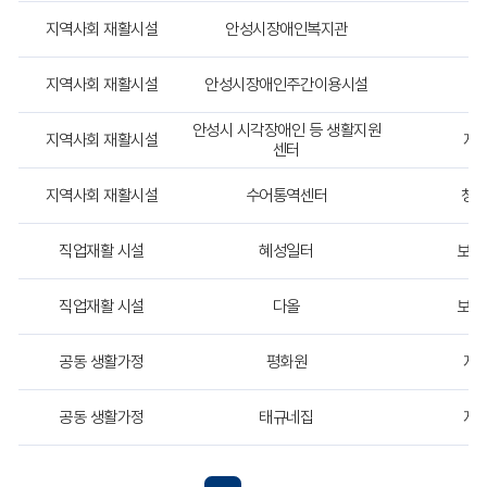
항
목
지역사회 재활시설
안성시장애인복지관
장
별
상
지역사회 재활시설
안성시장애인주간이용시설
장
세
히
안
안성시 시각장애인 등 생활지원
지역사회 재활시설
지
내
센터
하
는
지역사회 재활시설
수어통역센터
청각
표
입
직업재활 시설
혜성일터
보호
니
다.
-
직업재활 시설
다올
보호
-
-
-
공동 생활가정
평화원
지
공동 생활가정
태규네집
지