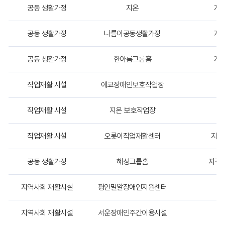
을
공동 생활가정
지온
지
시
설
공동 생활가정
나름이공동생활가정
지
구
분
,
공동 생활가정
한아름그룹홈
지
시
설
명
직업재활 시설
에코장애인보호작업장
장
,
입
직업재활 시설
지온 보호작업장
장
소
자
격
직업재활 시설
오롯이직업재활센터
지적
기
준
,
공동 생활가정
혜성그룹홈
지적장
연
락
지역사회 재활시설
평안밀알장애인지원센터
장
처
,
주
지역사회 재활시설
서운장애인주간이용시설
장
소