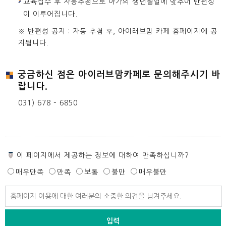
교육접수 후 자동추첨으로 아가의 생년월일에 맞추어 반편성
이 이루어집니다.
※ 반편성 공지 : 자동 추첨 후, 아이러브맘 카페 홈페이지에 공
지됩니다.
궁금하신 점은 아이러브맘카페로 문의해주시기 바
랍니다.
031) 678 – 6850
페
이 페이지에서 제공하는 정보에 대하여 만족하십니까?
이
매우만족
만족
보통
불만
매우불만
지
만
페
족
이
도
지
만