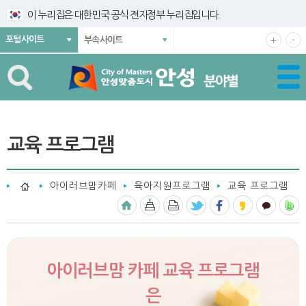
건너뛰기 메뉴
이 누리집은 대한민국 공식 전자정부 누리집입니다.
확
축
포털사이트
+
-
부속사이트
대
소
해
해
서
서
보
보
기
기
교육 프로그램
아이러브맘카페
육아지원프로그램
교육 프로그램
아이러브맘 카페 교육 프로그램
은