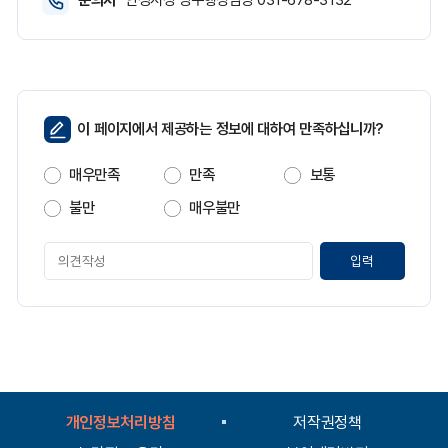
문의처
안성시청 상수행정담당 031-678-3132
페
이 페이지에서 제공하는 정보에 대하여 만족하십니까?
이
지
매우만족
만족
보통
만
족
불만
매우불만
도
페
이
지
만
족
도
평
가
입
개인정보처리방침
저작권정책
력