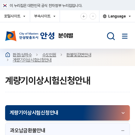
건
이 누리집은 대한민국 공식 전자정부 누리집입니다.
너
뛰
확
축
+
-
포털사이트
부속사이트
Language
기
대
소
열
열
열
메
기
기
기
해
해
뉴
서
서
보
보
기
기
환경/상하수
수도민원
환불및감면안내
계량기이상시험신청안내
계량기이상시험신청안내
계량기이상시험신청안내
과오납금환불안내