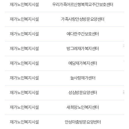
시
재가노인복지시설
우리가족어르신행복학교주간보호센터
설
구
재가노인복지시설
가족사랑안성방문요양센터
경
분
,
시
재가노인복지시설
예다한주간보호센터
설
,
경
소
재가노인복지시설
방그레재가복지센터
재
지
경기
재가노인복지시설
예담재가복지센터
전
화
번
재가노인복지시설
늘사랑재가센터
호
항
목
재가노인복지시설
성심방문요양센터
경기
별
상
경
재가노인복지시설
새희망노인복지센터
세
히
안
재가노인복지시설
안성마춤방문요양센터
경
내