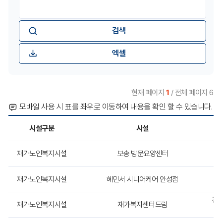
검
설
분
시
색
현
어
황
설
입
검
력
색
:
엑셀
현재 페이지
1
/ 전체 페이지 6
모바일 사용 시 표를 좌우로 이동하여 내용을 확인 할 수 있습니다.
시설구분
시설
노
재가노인복지시설
보송 방문요양센터
경
인
복
지
재가노인복지시설
혜민서 시니어케어 안성점
경
시
설
경기
목
재가노인복지시설
재가복지센터드림
록
을