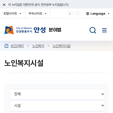
건
이 누리집은 대한민국 공식 전자정부 누리집입니다.
너
뛰
확
축
+
-
포털사이트
부속사이트
Language
기
대
소
열
열
열
메
기
기
기
해
해
뉴
서
서
보
보
기
기
보건/복지
노인복지
노인복지시설
노인복지시설
노
노
인
인
복
복
검
지
색
시
지
구