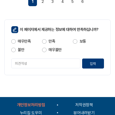
1
2
3
4
5
6
페
이 페이지에서 제공하는 정보에 대하여 만족하십니까?
이
지
매우만족
만족
보통
만
족
불만
매우불만
도
페
이
지
만
족
도
평
가
입
개인정보처리방침
저작권정책
력
누리집 도우미
뷰어내려받기