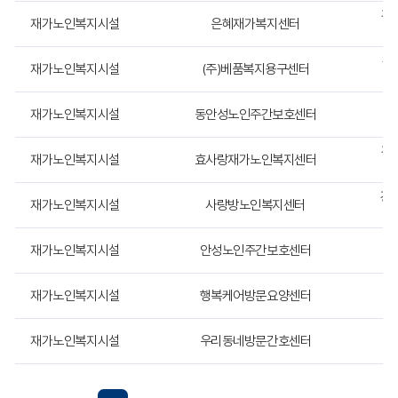
하
경기
는
재가노인복지시설
은혜재가복지센터
표
입
경
재가노인복지시설
(주)베품복지용구센터
니
다.
-
재가노인복지시설
동안성노인주간보호센터
경
-
-
경기
재가노인복지시설
효사랑재가노인복지센터
경기
재가노인복지시설
사랑방노인복지센터
재가노인복지시설
안성노인주간보호센터
재가노인복지시설
행복케어방문요양센터
재가노인복지시설
우리동네방문간호센터