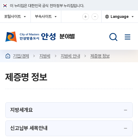
건
이 누리집은 대한민국 공식 전자정부 누리집입니다.
너
뛰
확
축
+
-
포털사이트
부속사이트
Language
기
대
소
열
열
열
메
기
기
기
해
해
뉴
서
서
보
보
기
기
기업/경제
지방세
지방세 안내
제증명 정보
제증명 정보
지방세개요
신고납부 세목안내