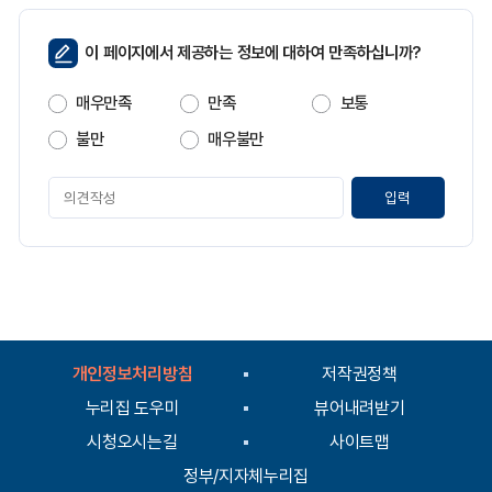
페
이 페이지에서 제공하는 정보에 대하여 만족하십니까?
이
지
매우만족
만족
보통
만
족
불만
매우불만
도
페
이
지
만
족
도
평
가
입
개인정보처리방침
저작권정책
력
누리집 도우미
뷰어내려받기
시청오시는길
사이트맵
정부/지자체누리집