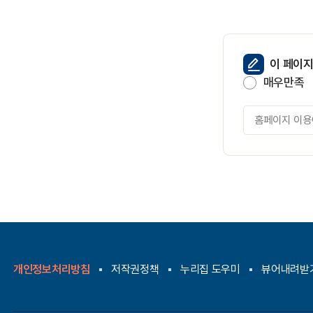
페
이 페이
이
매우만족
지
만
페
족
이
도
지
만
족
도
평
가
입
력
개인정보처리방침
저작권정책
누리집 도우미
뷰어내려받