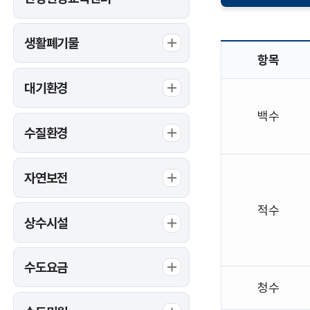
생활폐기물
항목
수
대기환경
질
이
백수
상
수질환경
의
항
목,
자연보전
수
질
적수
이
상수시설
상,
원
인
수도요금
을
청수
안
내