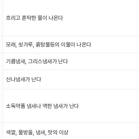
흐리고 혼탁한 물이 나온다
모래, 쇳가루, 흙탕물등의 이물이 나온다
기름냄새, 그리스냄새가 난다
신나냄새가 난다
소독약품 냄새나 역한 냄새가 난다
색깔, 물방울, 냄새, 맛의 이상