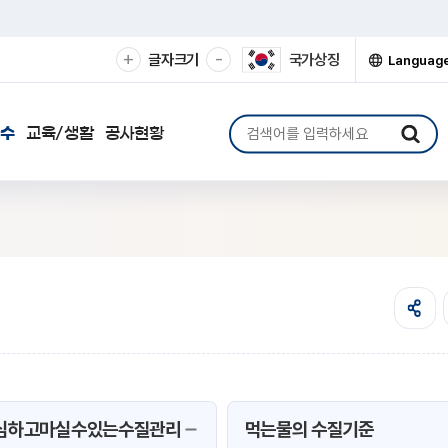
확
축
+
-
글자크기
국가상징
Languag
대
소
열
기
해
해
서
서
검
하수
교육/생활
공사현황
보
보
색
기
기
어
입
력
심하고마실수있는수질관리
먹는물의 수질기준