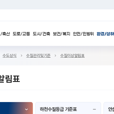
검색
/축산
도로/교통
도시/건축
보건/복지
안전/민방위
환경/상
수도상식
수질관리및기준
수질이상알림표
알림표
SNS 공유하기 열기
본문인쇄
하천수질등급 기준표
안