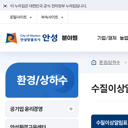
건
이 누리집은 대한민국 공식 전자정부 누리집입니다.
너
뛰
포털사이트
부속사이트
기
열
열
메
기
기
뉴
사이트맵
기업/경제
농업
환경/상하수
환경/상하수
수질이상
공기업 윤리경영
수질이상알림표
안성환경교육센터