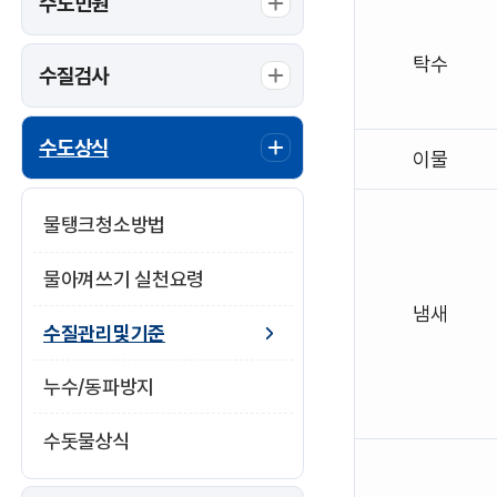
수도민원
하
는
표
탁수
수질검사
입
니
다.
수도상식
이물
물탱크청소방법
물아껴쓰기 실천요령
냄새
수질관리및기준
누수/동파방지
수돗물상식